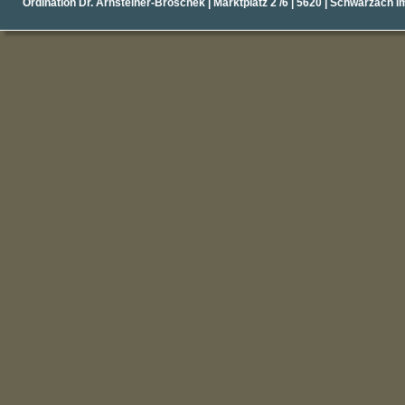
Ordination Dr. Arnsteiner-Broschek | Marktplatz 2 /6 | 5620 | Schwarzach i